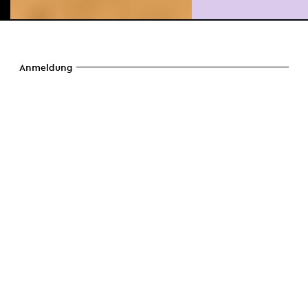
Anmeldung
Anmeldung an der
Musikschule
Wir freuen uns, Sie an unserer Musikschule
begrüssen zu dürfen! Melden Sie sich oder
Ihr Kind hier an für:
Instrumental- und Gesangsunterricht
Musik für die Jüngsten (Eltern-Kind-
Singen / Musik und Bewegung /
Bambusflöte)
Chor-/Ensemble-/Orchester-/­