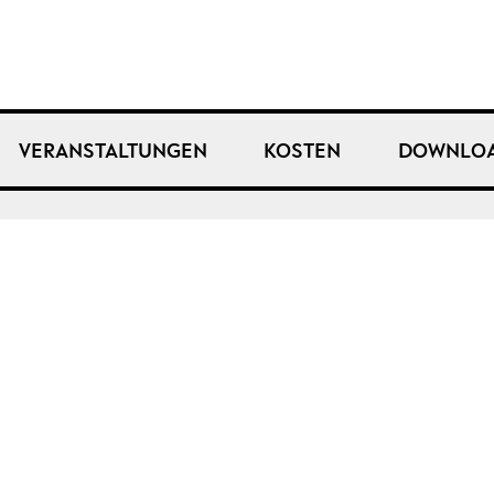
VERANSTALTUNGEN
KOSTEN
DOWNLO
Musikschule
Region Jegenstorf
Iffwilstrasse 4
3303 Jegenstorf
T 031 762 07 00
info@msjegenstorf.ch